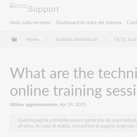
Support
Nota sulla versione
Dashboard di stato del sistema
Cont
Espandi/comprimi la gerarchia globale
Home
Toolbox bibliotecari
OCLC trai
What are the techni
online training sess
Ultimo aggiornamento
Apr 29, 2025
Questa pagina potrebbe essere generata da una traduzion
all'altro. In caso di dubbi, consultare la pagina originale 