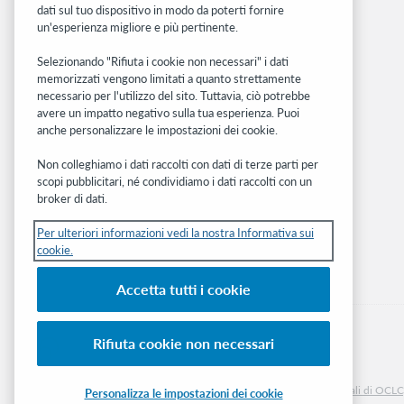
dati sul tuo dispositivo in modo da poterti fornire
BibFormats
un'esperienza migliore e più pertinente.
Community
Ricerca
Selezionando "Rifiuta i cookie non necessari" i dati
memorizzati vengono limitati a quanto strettamente
WebJunction
necessario per l'utilizzo del sito. Tuttavia, ciò potrebbe
Rete sviluppatori
avere un impatto negativo sulla tua esperienza. Puoi
anche personalizzare le impostazioni dei cookie.
Stay in the know.
Non colleghiamo i dati raccolti con dati di terze parti per
Ricevi gli ultimi aggiornamenti di prodotti,
scopi pubblicitari, né condividiamo i dati raccolti con un
ricerche, eventi e molto altro direttamente
broker di dati.
nella tua casella di posta.
Per ulteriori informazioni vedi la nostra Informativa sui
cookie.
Subscribe now
Accetta tutti i cookie
Rifiuta cookie non necessari
© 2026 OCLC
Marchi e/o marchi di servizio nazionali e internazionali di OCLC, 
Personalizza le impostazioni dei cookie