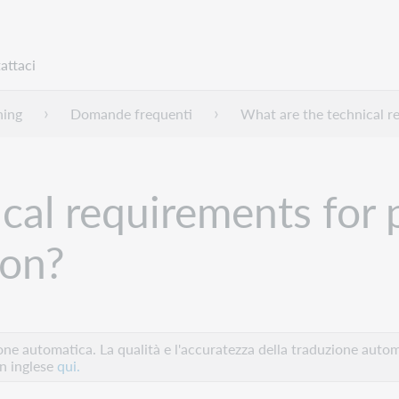
attaci
ning
Domande frequenti
What are the technical re
cal requirements for p
ion?
e automatica. La qualità e l'accuratezza della traduzione autom
in inglese
qui.