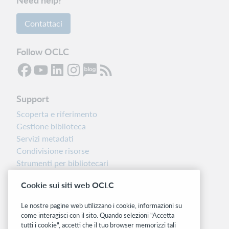
Contattaci
Follow OCLC
Support
Scoperta e riferimento
Gestione biblioteca
Servizi metadati
Condivisione risorse
Strumenti per bibliotecari
Nota sulla versione
Cookie sui siti web OCLC
Dashboard di stato del sistema
Le nostre pagine web utilizzano i cookie, informazioni su
Siti correlati
come interagisci con il sito. Quando selezioni "Accetta
tutti i cookie", accetti che il tuo browser memorizzi tali
OCLC.org