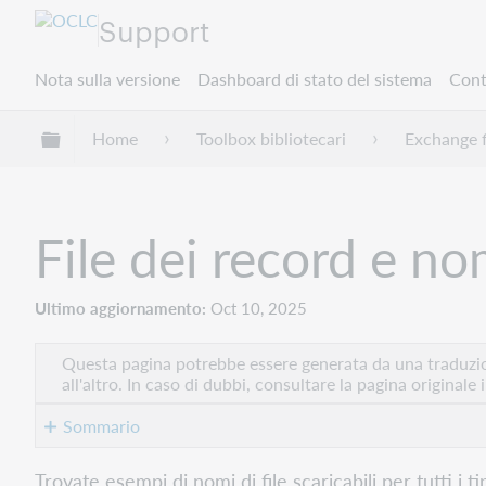
Support
Nota sulla versione
Dashboard di stato del sistema
Cont
Espandi/comprimi la gerarchia globale
Home
Toolbox bibliotecari
Exchange 
File dei record e nom
Ultimo aggiornamento
Oct 10, 2025
Questa pagina potrebbe essere generata da una traduzion
all'altro. In caso di dubbi, consultare la pagina originale 
Sommario
File
Trovate esempi di nomi di file scaricabili per tutti i t