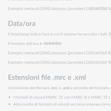
da
collezioni
Esempio: metacoll.[XXX].datasync.[provider].D
20160318
.T
di
partner
Data/ora
di
catalogazione
Il timestamp indica l'ora in cui il sistema ha raccolto i dati
File
di
Il formato dell'ora è:
HHMMSS
record
provenienti
Esempio: metacoll.[XXX].datasync.[provider].D20160318.T
da
Esempio: metacoll.[XXX].datasync.[provider].D20160318.T
raccolte
di
sincronizzazione
Estensioni file .mrc e .xml
dei
dati
L'estensione del file sarà
.mrc
o
.xml
a seconda del formato di
File
I formati di record MARC 21 con MARC-8 e MARC 21 co
di
record
Altre scelte di formato di record verranno emesse come .
dai