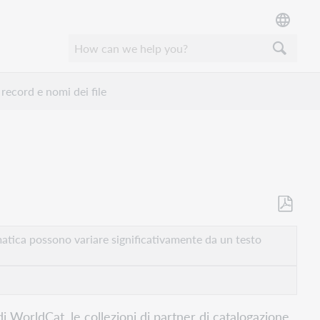
 record e nomi dei file
Salva
come
atica possono variare significativamente da un testo
PDF
 di WorldCat, le collezioni di partner di catalogazione,