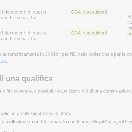
 i documenti di questa
GDA-e-acquistati
Si
n un file separato.
co
me
 i documenti di questa
GDA-e-acquistati
p
n un file separato.
so automaticamente in 590$b), per l'ID della collezione e per le no
cord
.
i una qualifica
 un file separato, è possibile visualizzare più di una demarcazione
iodici
in un file separato è abilitata.
ta collezione in un file separato
con il nome
RoyalCollegeofPs