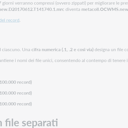
i 7 giorni verranno compressi (ovvero zippati) per migliorare le pr
ew.D20170612.T141740.1.mrc
diventa
metacoll.OCWMS.new.
el record
.
d ciascuno. Una
cifra numerica (.1, .2 e così via)
designa un file c
antiene i nomi dei file unici, consentendo al contempo di tenere 
 100.000 record)
 100.000 record)
 100.000 record)
 file separati