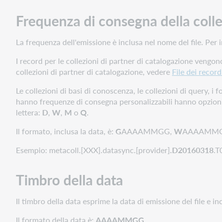
(nuovi,
Frequenza di consegna della coll
aggiornamenti
o
cancellazioni).
La frequenza dell'emissione è inclusa nel nome del file. Pe
File
I record per le collezioni di partner di catalogazione vengon
di
collezioni di partner di catalogazione, vedere
File dei record
record
uniti
Le collezioni di basi di conoscenza, le collezioni di query, i
File
hanno frequenze di consegna personalizzabili hanno opzioni
di
lettera:
D
,
W
,
M
o
Q
.
record
Il formato, inclusa la data, è:
G
AAAAMMGG,
W
AAAAMM
per
gli
Esempio: metacoll.[XXX].datasync.[provider]
.D20160318
.T
aggiornamenti
WorldCat
Timbro della data
File
di
Il timbro della data esprime la data di emissione del file e inc
record
provenienti
Il formato della data è:
AAAAMMGG