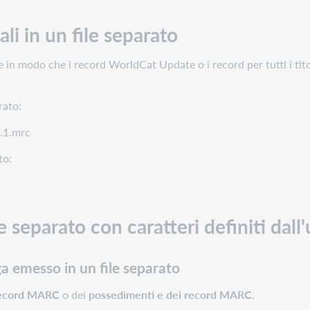
ali in un file separato
fare in modo che i record WorldCat Update o i record per tutti i tit
rato:
.1.mrc
to:
e separato con caratteri definiti dall
a emesso in un file separato
ecord MARC
o dei
possedimenti e dei record MARC
.