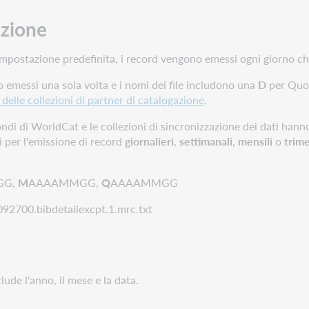
ezione
r impostazione predefinita, i record vengono emessi ogni giorno 
o emessi una sola volta e i nomi dei file includono una
D
per Quoti
 delle collezioni di partner di catalogazione
.
 fondi di WorldCat e le collezioni di sincronizzazione dei dati han
 per l'emissione di record
giornalieri
,
settimanali
,
mensili
o
trime
GG,
M
AAAAMMGG,
Q
AAAAMMGG
092700.bibdetailexcpt.1.mrc.txt
lude l'anno, il mese e la data.