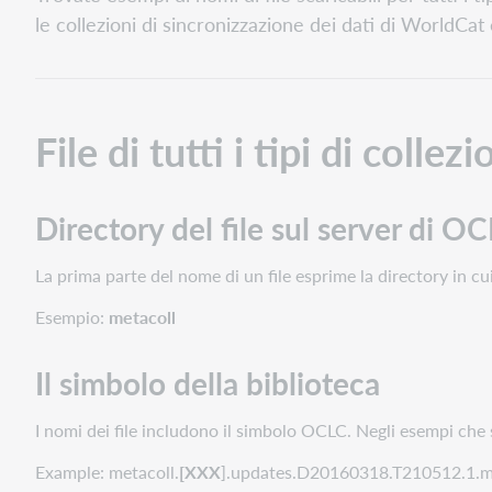
di
le collezioni di sincronizzazione dei dati di WorldCat 
tutti
i
tipi
di
collezione
File di tutti i tipi di collez
I
record
vengono
Directory del file sul server di O
emessi
in
La prima parte del nome di un file esprime la directory in cui
file
separati
Esempio:
metacoll
File
che
Il simbolo della biblioteca
designano
un
I nomi dei file includono il simbolo OCLC. Negli esempi ch
tipo
di
Example: metacoll.
[XXX
].updates.D20160318.T210512.1.
transazione