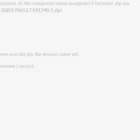
estazioni. Ai file compressi viene assegnato il formato .zip ma
D20170612.T141740.1.zip
).
ome uno dei più file emessi come set.
insieme i record.