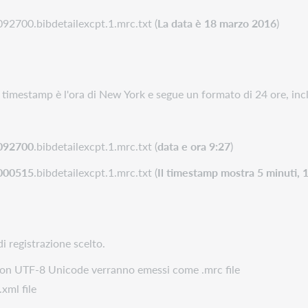
092700.bibdetailexcpt.1.mrc.txt (
La data è 18 marzo 2016
)
. Il timestamp è l'ora di New York e segue un formato di 24 ore, inc
092700
.bibdetailexcpt.1.mrc.txt (
data e ora 9:27
)
000515
.bibdetailexcpt.1.mrc.txt (
Il timestamp mostra 5 minuti, 
 registrazione scelto.
n UTF-8 Unicode verranno emessi come .mrc file
xml file