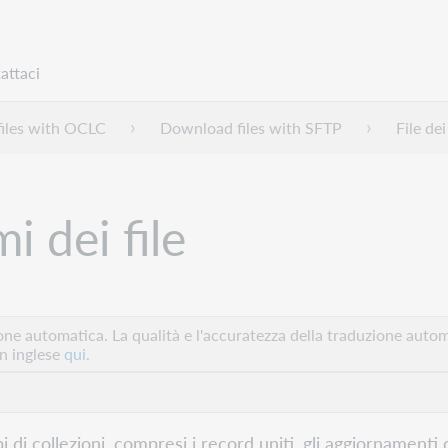
attaci
files with OCLC
Download files with SFTP
File dei
i dei file
e automatica. La qualità e l'accuratezza della traduzione autom
in inglese
qui.
ipi di collezioni, compresi i record uniti, gli aggiornamenti