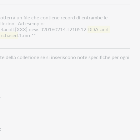
 otterrà un file che contiene record di entrambe le
llezioni. Ad esempio:
tacoll.[XXX].new.D20160214.T210512.
DDA-and-
urchased
.1.mrc**
te della collezione se si inseriscono note specifiche per ogni
.
y
: