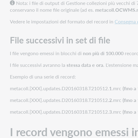
Nota:
servizi
i file di output di Gestione collezioni più vecchi d
conservano il nome file originale (ad es.
Contract
metacoll.OCWMS.n
Cataloging
Vedere le impostazioni del formato del record in
Consegna d
File successivi in set di file
I file vengono emessi in blocchi di
non più di 100.000
recor
I file successivi avranno la
stessa data e ora
. L'estensione m
Esempio di una serie di record:
metacoll.[XXX].updates.D20160318.T210512.
1
.mrc
(fino a
metacoll.[XXX].updates.D20160318.T210512
.2
.mrc
(fino a
metacoll.[XXX].updates.D20160318.T210512.
3
.mrc
(fino a
I record vengono emessi in