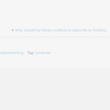
Why should my library continue to subscribe to FirstSearch/WorldCat Discovery if my users can search the entire WorldCat database through WorldCat.org?
oubleshooting
Tag
Generale