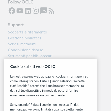
Follow OCLC
Support
Scoperta e riferimento
Gestione biblioteca
Servizi metadati
Condivisione risorse
Strumenti per bibliotecari
Nota sulla versione
Cookie sui siti web OCLC
Dashboard di stato del sistema
Le nostre pagine web utilizzano i cookie, informazioni su
Siti correlati
come interagisci con il sito. Quando selezioni "Accetta
tutti i cookie", accetti che il tuo browser memorizzi tali
OCLC.org
dati sul tuo dispositivo in modo da poterti fornire
BibFormats
un'esperienza migliore e più pertinente.
Community
Ricerca
Selezionando "Rifiuta i cookie non necessari" i dati
memorizzati vengono limitati a quanto strettamente
WebJunction