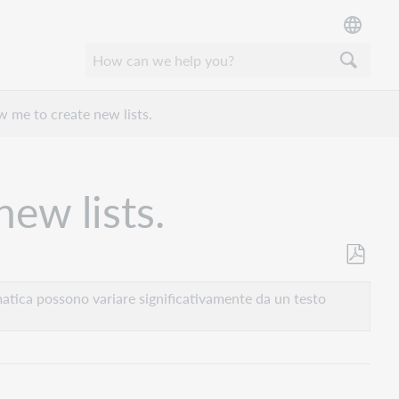
w me to create new lists.
ew lists.
Salva
come
atica possono variare significativamente da un testo
PDF