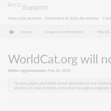
Support
Nota sulla versione
Dashboard di stato del sistema
Cont
Espandi/comprimi la gerarchia globale
Home
Scoperta e riferimento
WorldC
WorldCat.org will no
Ultimo aggiornamento
Mar 22, 2024
Questa pagina potrebbe essere generata da una traduzion
all'altro. In caso di dubbi, consultare la pagina originale 