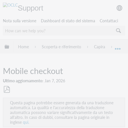
Support
Nota sulla versione
Dashboard di stato del sistema
Contattaci
Espandi/comprimi la gerarchia globale
Home
Scoperta e riferimento
Capira
Capir
Esp
Mobile checkout
Ultimo aggiornamento
Jan 7, 2026
Salva
Questa pagina potrebbe essere generata da una traduzione
come
automatica. La qualità e l'accuratezza della traduzione
PDF
automatica possono variare significativamente da un testo
all'altro. In caso di dubbi, consultare la pagina originale in
inglese
qui.