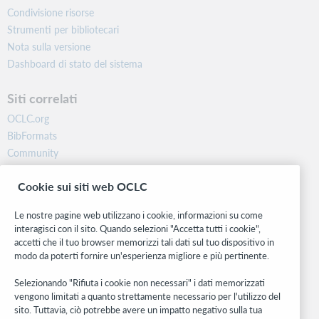
Condivisione risorse
Strumenti per bibliotecari
Nota sulla versione
Dashboard di stato del sistema
Siti correlati
OCLC.org
BibFormats
Community
Ricerca
Cookie sui siti web OCLC
WebJunction
Rete sviluppatori
Le nostre pagine web utilizzano i cookie, informazioni su come
interagisci con il sito. Quando selezioni "Accetta tutti i cookie",
Stay in the know.
accetti che il tuo browser memorizzi tali dati sul tuo dispositivo in
modo da poterti fornire un'esperienza migliore e più pertinente.
Ricevi gli ultimi aggiornamenti di prodotti, ricerche, eventi e molto
altro direttamente nella tua casella di posta.
Selezionando "Rifiuta i cookie non necessari" i dati memorizzati
vengono limitati a quanto strettamente necessario per l'utilizzo del
Subscribe now
sito. Tuttavia, ciò potrebbe avere un impatto negativo sulla tua