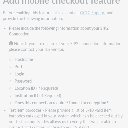
Add mobile checkout feature
Before enabling this feature, please contact
OCLC Support
and
provide the following information:
Please include the following information about your SIP2
Connection:
Note: If you are unsure of your SIP2 connection information,
please contact your ILS vendor.
Hostname
Port
Login
Password
Location ID
(If Required)
Institution ID
(If Required)
Does this connection require STunnel for encryption?
Test item barcodes
- Please provide a list of 5-10 valid item
barcodes cataloged in your system which can be checked out by
our test accounts. This allows us to verify that we are able to
connect and communicate with your SIP port.