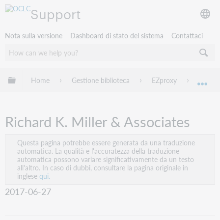
Support
Nota sulla versione
Dashboard di stato del sistema
Contattaci
Espandi/comprimi la gerarchia globale
Home
Gestione biblioteca
EZproxy
EZprox
Esp
Richard K. Miller & Associates
Questa pagina potrebbe essere generata da una traduzione
automatica. La qualità e l'accuratezza della traduzione
automatica possono variare significativamente da un testo
all'altro. In caso di dubbi, consultare la pagina originale in
inglese
qui.
2017-06-27