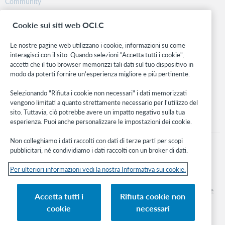
Community
Ricerca
Cookie sui siti web OCLC
WebJunction
Rete sviluppatori
Le nostre pagine web utilizzano i cookie, informazioni su come
interagisci con il sito. Quando selezioni "Accetta tutti i cookie",
Stay in the know.
accetti che il tuo browser memorizzi tali dati sul tuo dispositivo in
modo da poterti fornire un'esperienza migliore e più pertinente.
Ricevi gli ultimi aggiornamenti di prodotti, ricerche, eventi e molto
altro direttamente nella tua casella di posta.
Selezionando "Rifiuta i cookie non necessari" i dati memorizzati
vengono limitati a quanto strettamente necessario per l'utilizzo del
Subscribe now
sito. Tuttavia, ciò potrebbe avere un impatto negativo sulla tua
esperienza. Puoi anche personalizzare le impostazioni dei cookie.
Non colleghiamo i dati raccolti con dati di terze parti per scopi
pubblicitari, né condividiamo i dati raccolti con un broker di dati.
Per ulteriori informazioni vedi la nostra Informativa sui cookie.
© 2026 OCLC
Marchi e/o marchi di servizio nazionali e internazionali di OCLC, Inc. e delle sue
Accetta tutti i
Rifiuta cookie non
affiliate
cookie
necessari
Informativa sui cookie
Elenco e impostazioni dei cookie